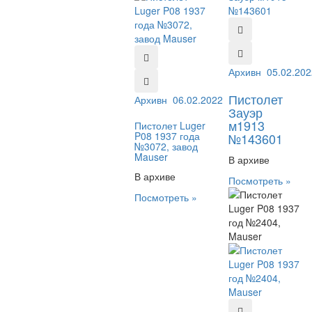
Архивный №:
05.02.202
143
Пистолет
Архивный №:
06.02.2022
3072
Зауэр
м1913
Пистолет Luger
P08 1937 года
№143601
№3072, завод
Mauser
В архиве
В архиве
Посмотреть »
Посмотреть »