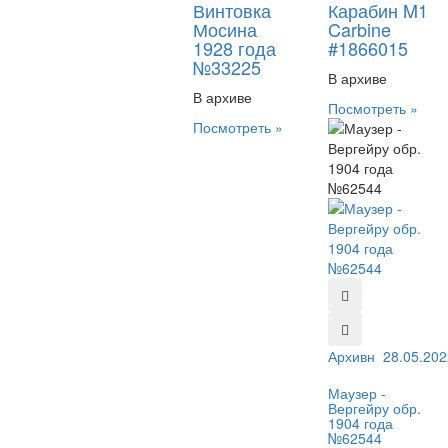
Винтовка
Карабин M1
Мосина
Carbine
1928 года
#1866015
№33225
В архиве
В архиве
Посмотреть »
Посмотреть »
Архивный №:
28.05.202
625
Маузер -
Вергейру обр.
1904 года
№62544