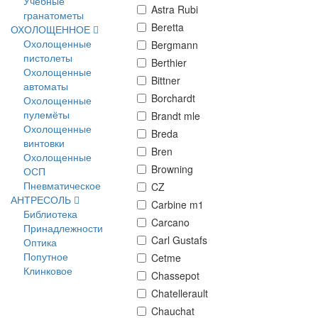
Учебные
Astra Rubi
гранатометы
Beretta
ОХОЛОЩЕННОЕ
Охолощенные
Bergmann
пистолеты
Berthier
Охолощенные
Bittner
автоматы
Borchardt
Охолощенные
пулемёты
Brandt mle
Охолощенные
Breda
винтовки
Bren
Охолощенные
Browning
ОСП
Пневматическое
CZ
АНТРЕСОЛЬ
Carbine m1
Библиотека
Carcano
Принадлежности
Carl Gustafs
Оптика
Попутное
Cetme
Клинковое
Chassepot
Chatellerault
Chauchat