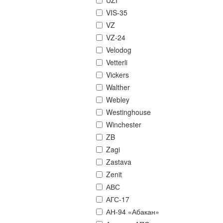
UZI
VIS-35
VZ
VZ-24
Velodog
Vetterli
Vickers
Walther
Webley
Westinghouse
Winchester
ZB
Zagi
Zastava
Zenit
АВС
АГС-17
АН-94 «Абакан»