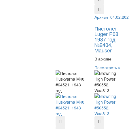
Архивный №:
04.02.202
240
Пистолет
Luger P08
1937 год
№2404,
Mauser
В архиве
Посмотреть »