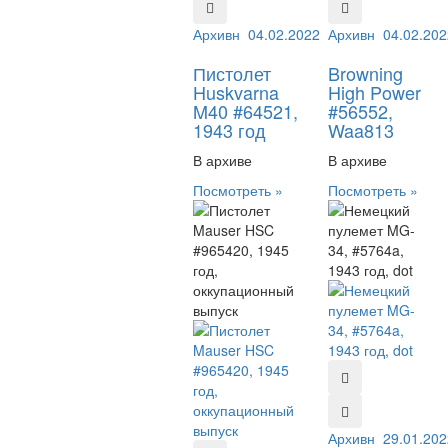
Архивный №:
04.02.2022
64521
Архивный №:
04.02.202
565
Пистолет
Browning
Huskvarna
High Power
M40 #64521,
#56552,
1943 год
Waa813
В архиве
В архиве
Посмотреть »
Посмотреть »
Архивный №:
29.01.202
576