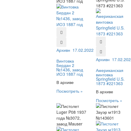
Архивный №:
17.02.2022
1436
Архивный №:
17.02.202
221
Винтовка
Бердан 2
№1436, завод
Американская
ИОЗ 1887 год
винтовка
Springfield U.S.
В архиве
1873 #221363
Посмотреть »
В архиве
Посмотреть »