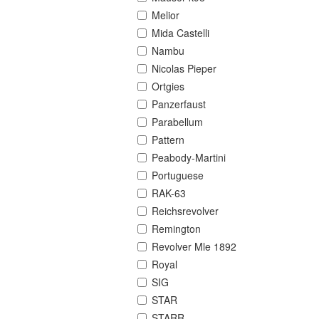
Melior
Mida Castelli
Nambu
Nicolas Pieper
Ortgies
Panzerfaust
Parabellum
Pattern
Peabody-Martini
Portuguese
RAK-63
Reichsrevolver
Remington
Revolver Mle 1892
Royal
SIG
STAR
STARR