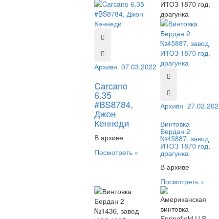
Архивный №:
07.03.2022
BS8784
Carcano
6.35
#BS8784,
Архивный №:
27.02.202
458
Джон
Кеннеди
Винтовка
Бердан 2
В архиве
№45887, завод
ИТОЗ 1870 год,
Посмотреть »
драгунка
В архиве
Посмотреть »