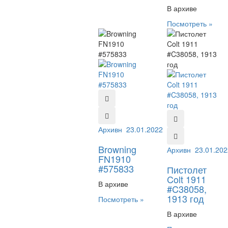
В архиве
Посмотреть »
Архивный №:
23.01.2022
575833
Browning
Архивный №:
23.01.202
C38
FN1910
#575833
Пистолет
Colt 1911
В архиве
#C38058,
1913 год
Посмотреть »
В архиве