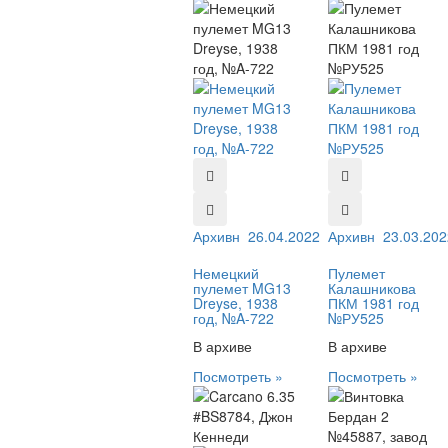
Архивный №:
26.04.2022
А-722
Архивный №:
23.03.202
РУ5
Немецкий
Пулемет
пулемет MG13
Калашникова
Dreyse, 1938
ПКМ 1981 год
год, №A-722
№РУ525
В архиве
В архиве
Посмотреть »
Посмотреть »