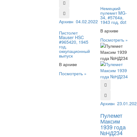
Немецкий
пулемет MG-
34, #5764a,
Архивный №:
04.02.2022
965420
1943 год, dot
В архиве
Пистолет
Mauser HSC
Посмотреть »
#965420, 1945
год,
оккупационный
выпуск
В архиве
Посмотреть »
Архивный №:
23.01.202
НД2
Пулемет
Максим
1939 года
№НД234