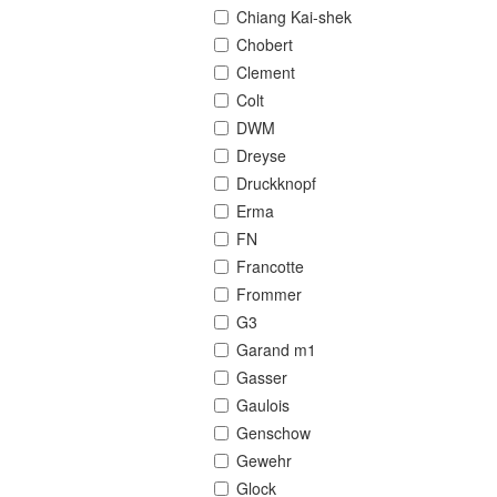
Chiang Kai-shek
Chobert
Clement
Colt
DWM
Dreyse
Druckknopf
Erma
FN
Francotte
Frommer
G3
Garand m1
Gasser
Gaulois
Genschow
Gewehr
Glock