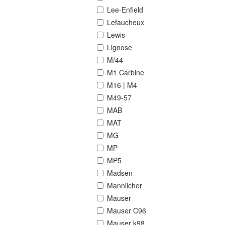
Lee-Enfield
Lefaucheux
Lewis
Lignose
M/44
M1 Carbine
M16 | M4
M49-57
MAB
MAT
MG
MP
MP5
Madsen
Mannlicher
Mauser
Mauser C96
Mauser k98