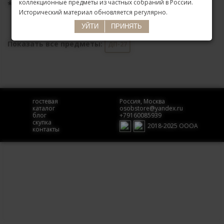
коллекционные предметы из частных собраний в России.
*
Доступен только для просмотра на сайте
Исторический материал обновляется регулярно.
УЙТИ
ПРИНЯТЬ
Показать все предметы:
ДП-27
гостевая
Россия, Москва
каталог
osobstore@yandex.ru
блог
+79160085939
скупка
2018-2025 ОООА
контакты