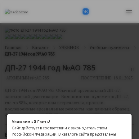
Главная
Каталог
УЧЕБНОЕ
Учебные пулеметы
ДП-27 1944 год №АО 785
ДП-27 1944 год №АО 785
АРХИВНЫЙ №:
АО 785
ПОСТУПЛЕНИЕ: 18.01.2025
ДП-27 1944 год №АО 785. Обычный арсенальный ДП-27,
алатырской деактивации. Большинство пулеметов ДП-27,
где-то 98%, которые нам встречаются, прошли
послевоенные арсенальные ремонты, как данный образец.
Что такое хороший ДП-27, можно увидеть
тут.
Уважаемый Гость!
Сайт действует в соответствии с законодательством
В АРХИВЕ
Российской Федерации. В каталоге сайта представлены