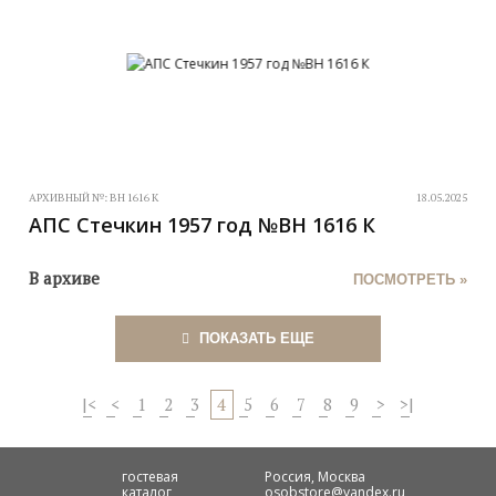
АРХИВНЫЙ №:
ВН 1616 К
18.05.2025
АПС Стечкин 1957 год №ВН 1616 К
В архиве
ПОСМОТРЕТЬ »
ПОКАЗАТЬ ЕЩЕ
|<
<
1
2
3
4
5
6
7
8
9
>
>|
гостевая
Россия, Москва
каталог
osobstore@yandex.ru