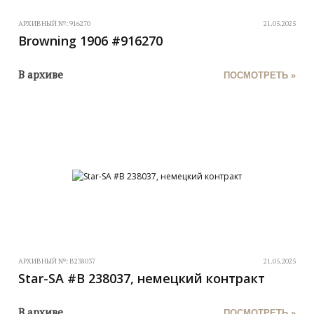
АРХИВНЫЙ №:
916270
21.05.2025
Browning 1906 #916270
В архиве
ПОСМОТРЕТЬ »
АРХИВНЫЙ №:
B238037
21.05.2025
Star-SA #B 238037, немецкий контракт
В архиве
ПОСМОТРЕТЬ »