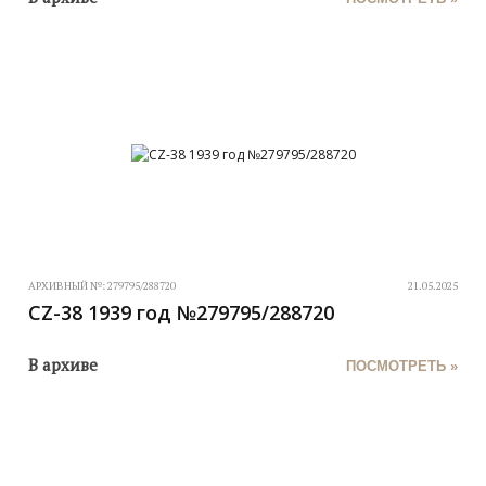
АРХИВНЫЙ №:
279795/288720
21.05.2025
CZ-38 1939 год №279795/288720
В архиве
ПОСМОТРЕТЬ »