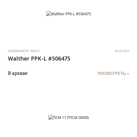
АРХИВНЫЙ №:
506475
18.05.2025
Walther PPK-L #506475
В архиве
ПОСМОТРЕТЬ »