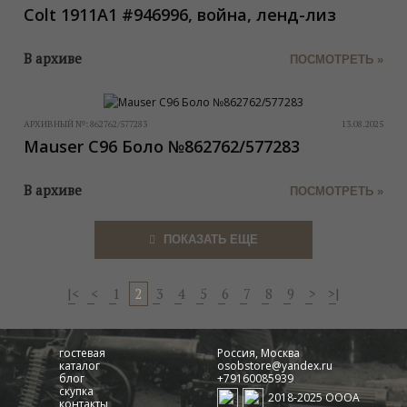
Colt 1911A1 #946996, война, ленд-лиз
В архиве
ПОСМОТРЕТЬ »
АРХИВНЫЙ №:
862762/577283
13.08.2025
Mauser C96 Боло №862762/577283
В архиве
ПОСМОТРЕТЬ »
ПОКАЗАТЬ ЕЩЕ
|<
<
1
2
3
4
5
6
7
8
9
>
>|
гостевая
Россия, Москва
каталог
osobstore@yandex.ru
блог
+79160085939
скупка
2018-2025 ОООА
контакты