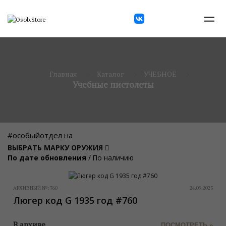
Главная
Каталог
УЧЕБНОЕ
Учебные пистолеты
#особыйотдел на
ВЫБРАТЬ МАРКУ ОРУЖИЯ
По дате обновления
/
По наличию
АРХИВНЫЙ №:
760
24.09.2025
Люгер код G 1935 год #760
В архиве
ПОСМОТРЕТЬ »