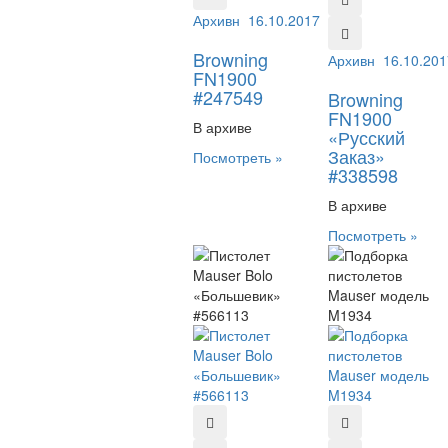
Архивный №:
16.10.2017
247549
Browning
Архивный №:
16.10.201
338
FN1900
#247549
Browning
FN1900
В архиве
«Русский
Заказ»
Посмотреть »
#338598
В архиве
Посмотреть »