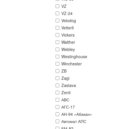
VZ
VZ-24
Velodog
Vetterli
Vickers
Walther
Webley
Westinghouse
Winchester
ZB
Zagi
Zastava
Zenit
АВС
АГС-17
АН-94 «Абакан»
Автомат АПС
БМ-82