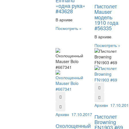
Einhand
«одна рука»
Пистолет
#43628
Mauser
модель
В архиве
1910 года
#56335
Посмотреть »
В архиве
Посмотреть »
Архивный №:
17.10.201
69
Архивный №:
17.10.2017
667341
Пистолет
Browning
Охолощенный
FN1903 #69