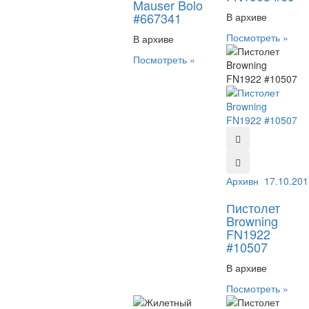
Mauser Bolo
#667341
В архиве
Посмотреть »
В архиве
Посмотреть »
Архивный №:
17.10.201
105
Пистолет
Browning
FN1922
#10507
В архиве
Посмотреть »