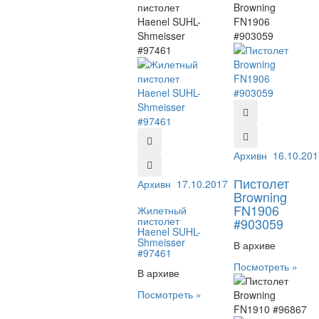
Архивный №:
16.10.201
903
Пистолет
Архивный №:
17.10.2017
97461
Browning
FN1906
Жилетный
пистолет
#903059
Haenel SUHL-
Shmeisser
В архиве
#97461
Посмотреть »
В архиве
Посмотреть »