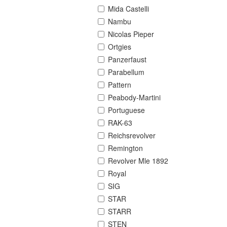
Mida Castelli
Nambu
Nicolas Pieper
Ortgies
Panzerfaust
Parabellum
Pattern
Peabody-Martini
Portuguese
RAK-63
Reichsrevolver
Remington
Revolver Mle 1892
Royal
SIG
STAR
STARR
STEN