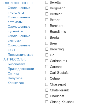
Beretta
ОХОЛОЩЕННОЕ
Охолощенные
Bergmann
пистолеты
Berthier
Охолощенные
Bittner
автоматы
Borchardt
Охолощенные
пулемёты
Brandt mle
Охолощенные
Breda
винтовки
Bren
Охолощенные
Browning
ОСП
Пневматическое
CZ
АНТРЕСОЛЬ
Carbine m1
Библиотека
Carcano
Принадлежности
Carl Gustafs
Оптика
Попутное
Cetme
Клинковое
Chassepot
Chatellerault
Chauchat
Chiang Kai-shek