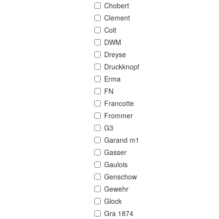
Chobert
Clement
Colt
DWM
Dreyse
Druckknopf
Erma
FN
Francotte
Frommer
G3
Garand m1
Gasser
Gaulois
Genschow
Gewehr
Glock
Gra 1874