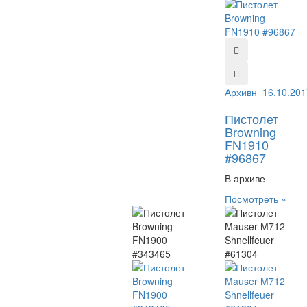
Архивный №:
16.10.201
968
Пистолет
Browning
FN1910
#96867
В архиве
Посмотреть »