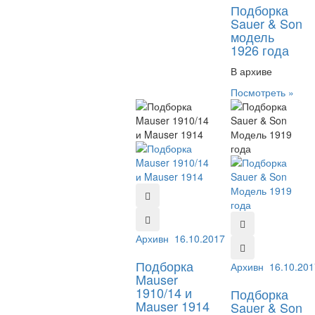
Подборка
Sauer & Son
модель
1926 года
В архиве
Посмотреть »
Архивный №:
16.10.2017
181042
Подборка
Архивный №:
16.10.201
260
Mauser
1910/14 и
Подборка
Mauser 1914
Sauer & Son