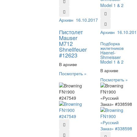
Архивный №:
16.10.2017
12623
Пистолет
Архивный №:
16.10.201
619
Mauser
M712
Подборка
жилетников
Shnellfeuer
Haenel-
#12623
Shmeisser
Model 1 & 2
В архиве
В архиве
Посмотреть »
Посмотреть »