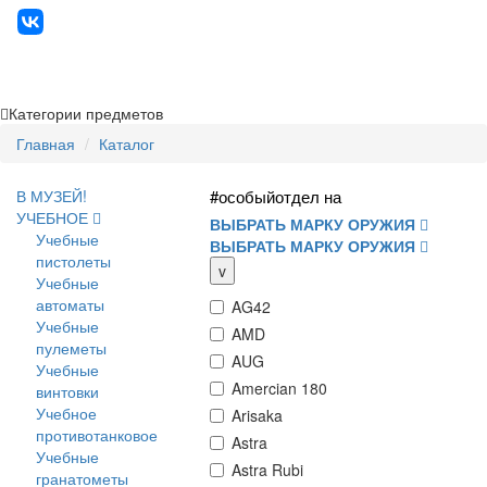
Категории предметов
Главная
Каталог
В МУЗЕЙ!
#особыйотдел на
УЧЕБНОЕ
ВЫБРАТЬ МАРКУ ОРУЖИЯ
Учебные
ВЫБРАТЬ МАРКУ ОРУЖИЯ
пистолеты
v
Учебные
автоматы
AG42
Учебные
AMD
пулеметы
AUG
Учебные
Amercian 180
винтовки
Учебное
Arisaka
противотанковое
Astra
Учебные
Astra Rubi
гранатометы