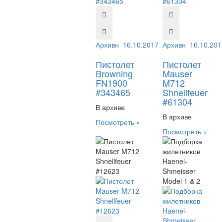
Архивный №:
16.10.2017
343465
Архивный №:
16.10.201
613
Пистолет
Пистолет
Browning
Mauser
FN1900
M712
#343465
Shnellfeuer
#61304
В архиве
В архиве
Посмотреть »
Посмотреть »