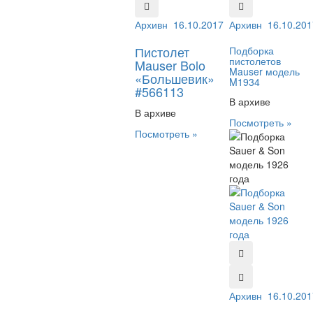
Архивный №:
16.10.2017
566113
Архивный №:
16.10.201
547
Пистолет
Подборка
пистолетов
Mauser Bolo
Mauser модель
«Большевик»
M1934
#566113
В архиве
В архиве
Посмотреть »
Посмотреть »
Архивный №:
16.10.201
420