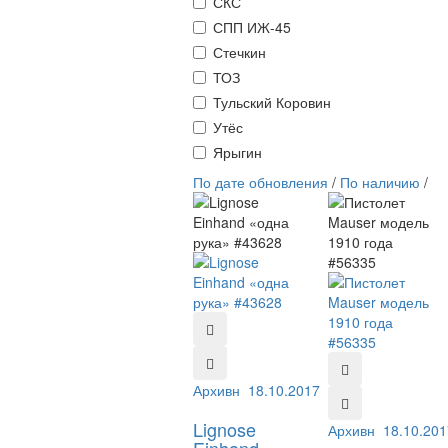
СКС
СПП ИЖ-45
Стечкин
ТОЗ
Тульский Коровин
Утёс
Ярыгин
По дате обновления
/
По наличию
/
Архивный №:
18.10.2017
43628
Lignose
Архивный №:
18.10.201
565