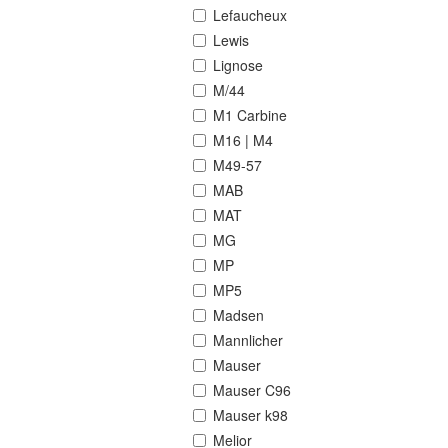
Lefaucheux
Lewis
Lignose
M/44
M1 Carbine
M16 | M4
M49-57
MAB
MAT
MG
MP
MP5
Madsen
Mannlicher
Mauser
Mauser C96
Mauser k98
Melior