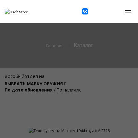
Каталог
Главная
#особыйотдел на
ВЫБРАТЬ МАРКУ ОРУЖИЯ
По дате обновления
/
По наличию