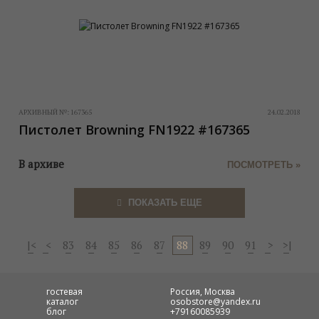
АРХИВНЫЙ №:
167365
24.02.2018
Пистолет Browning FN1922 #167365
В архиве
ПОСМОТРЕТЬ »
ПОКАЗАТЬ ЕЩЕ
|<
<
83
84
85
86
87
88
89
90
91
>
>|
гостевая
Россия, Москва
каталог
osobstore@yandex.ru
блог
+79160085939