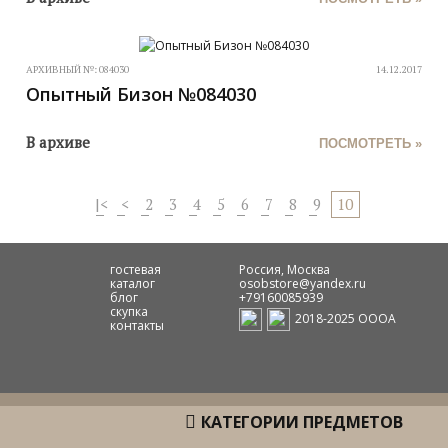
АРХИВНЫЙ №:
084030
14.12.2017
Опытный Бизон №084030
В архиве
ПОСМОТРЕТЬ »
|<
<
2
3
4
5
6
7
8
9
10
гостевая
Россия, Москва
каталог
osobstore@yandex.ru
блог
+79160085939
скупка
2018-2025 ОООА
контакты
КАТЕГОРИИ ПРЕДМЕТОВ