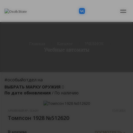
Главная
Каталог
УЧЕБНОЕ
Учебные автоматы
#особыйотдел на
ВЫБРАТЬ МАРКУ ОРУЖИЯ
По дате обновления
/
По наличию
АРХИВНЫЙ №:
512620
17.07.2025
Томпсон 1928 №512620
В архиве
ПОСМОТРЕТЬ »