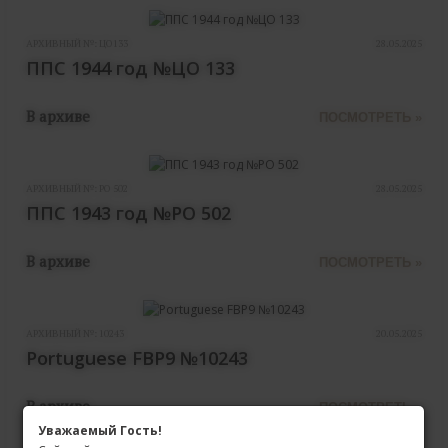
АРХИВНЫЙ №:
ЦО133
28.05.2025
ППС 1944 год №ЦО 133
В архиве
ПОСМОТРЕТЬ »
АРХИВНЫЙ №:
РО 502
28.05.2025
ППС 1943 год №РО 502
В архиве
ПОСМОТРЕТЬ »
АРХИВНЫЙ №:
10243
20.05.2025
Portuguese FBP9 №10243
В архиве
ПОСМОТРЕТЬ »
Уважаемый Гость!