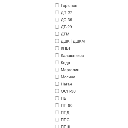
Горюнов
ДП-27
ДС-39
ДТ-29
ДТМ
ДШК | ДШКМ
КПВТ
Калашников
Кедр
Марголин
Мосина
Наган
ОСП-30
ПБ
ПП-90
ППД
ППС
ППШ