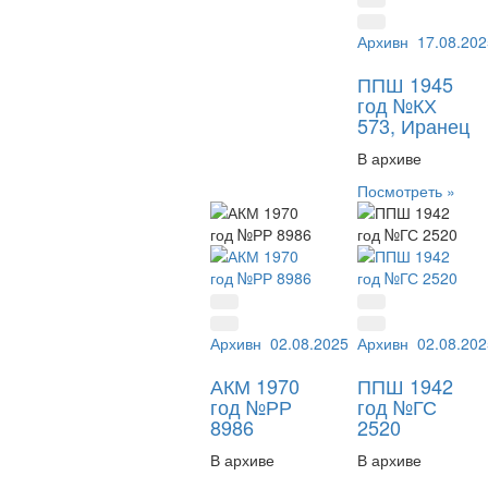
Архивный №:
17.08.202
КХ 
ППШ 1945
год №КХ
573, Иранец
В архиве
Посмотреть »
Архивный №:
02.08.2025
РР 8986
Архивный №:
02.08.202
ГС 
АКМ 1970
ППШ 1942
год №РР
год №ГС
8986
2520
В архиве
В архиве