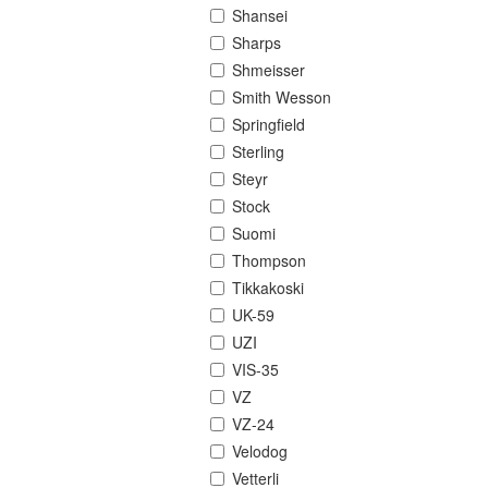
Shansei
Sharps
Shmeisser
Smith Wesson
Springfield
Sterling
Steyr
Stock
Suomi
Thompson
Tikkakoski
UK-59
UZI
VIS-35
VZ
VZ-24
Velodog
Vetterli