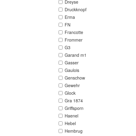
Dreyse
Druckknopf
Erma
FN
Francotte
Frommer
G3
Garand m1
Gasser
Gaulois
Genschow
Gewehr
Glock
Gra 1874
Griffsporn
Haenel
Hebel
Hembrug