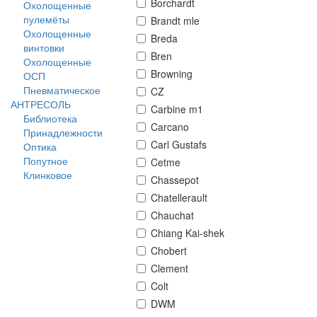
Borchardt
Охолощенные
пулемёты
Brandt mle
Охолощенные
Breda
винтовки
Bren
Охолощенные
Browning
ОСП
Пневматическое
CZ
АНТРЕСОЛЬ
Carbine m1
Библиотека
Carcano
Принадлежности
Carl Gustafs
Оптика
Попутное
Cetme
Клинковое
Chassepot
Chatellerault
Chauchat
Chiang Kai-shek
Chobert
Clement
Colt
DWM