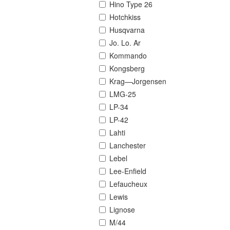
Hino Type 26
Hotchkiss
Husqvarna
Jo. Lo. Ar
Kommando
Kongsberg
Krag—Jorgensen
LMG-25
LP-34
LP-42
Lahti
Lanchester
Lebel
Lee-Enfield
Lefaucheux
Lewis
Lignose
M/44