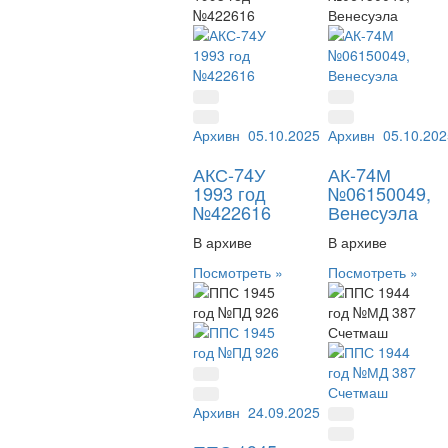
Архивный №:
05.10.2025
422616
Архивный №:
05.10.202
061
АКС-74У
АК-74М
1993 год
№06150049,
№422616
Венесуэла
В архиве
В архиве
Посмотреть »
Посмотреть »
Архивный №:
24.09.2025
ПД 926