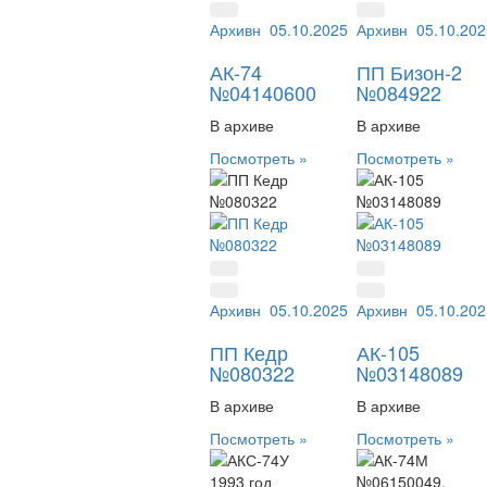
Архивный №:
05.10.2025
04140600
Архивный №:
05.10.202
084
АК-74
ПП Бизон-2
№04140600
№084922
В архиве
В архиве
Посмотреть »
Посмотреть »
Архивный №:
05.10.2025
080322
Архивный №:
05.10.202
031
ПП Кедр
АК-105
№080322
№03148089
В архиве
В архиве
Посмотреть »
Посмотреть »