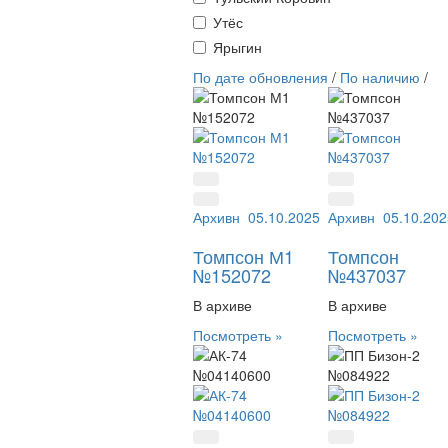
Утёс
Ярыгин
По дате обновления
/
По наличию
/
Архивный №:
05.10.2025
152072
Архивный №:
05.10.202
437
Томпсон М1
Томпсон
№152072
№437037
В архиве
В архиве
Посмотреть »
Посмотреть »