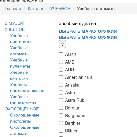
Главная
Каталог
УЧЕБНОЕ
Учебные автоматы
В МУЗЕЙ!
#особыйотдел на
УЧЕБНОЕ
ВЫБРАТЬ МАРКУ ОРУЖИЯ
Учебные
ВЫБРАТЬ МАРКУ ОРУЖИЯ
пистолеты
v
Учебные
автоматы
AG42
Учебные
AMD
пулеметы
AUG
Учебные
Amercian 180
винтовки
Учебное
Arisaka
противотанковое
Astra
Учебные
Astra Rubi
гранатометы
Beretta
ОХОЛОЩЕННОЕ
Охолощенные
Bergmann
пистолеты
Berthier
Охолощенные
Bittner
автоматы