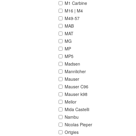
M1 Carbine
M16 | M4
M49-57
MAB
MAT
MG
MP
MP5
Madsen
Mannlicher
Mauser
Mauser C96
Mauser k98
Melior
Mida Castelli
Nambu
Nicolas Pieper
Ortgies