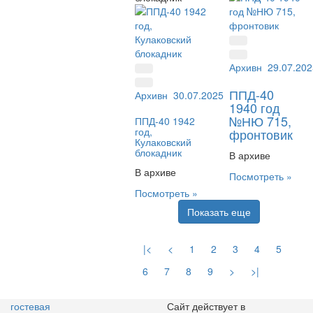
Архивный №:
29.07.202
НЮ7
ППД-40
Архивный №:
30.07.2025
ППД-1
1940 год
№НЮ 715,
ППД-40 1942
год,
фронтовик
Кулаковский
блокадник
В архиве
В архиве
Посмотреть »
Посмотреть »
Показать еще
|<
<
1
2
3
4
5
6
7
8
9
>
>|
гостевая
Сайт действует в