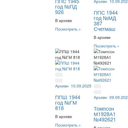
ППС 1945
Архивный №:
10.09.202
МД 
год №ПД
926
ППС 1944
год №МД
В архиве
387
Счетмаш
Посмотреть »
В архиве
Посмотреть »
Архивный №:
10.09.2025
ГМ 818
ППШ 1944
Архивный №:
09.09.202
492
год №ГМ
818
Томпсон
М1928А1
В архиве
№492621
Посмотреть »
В архиве