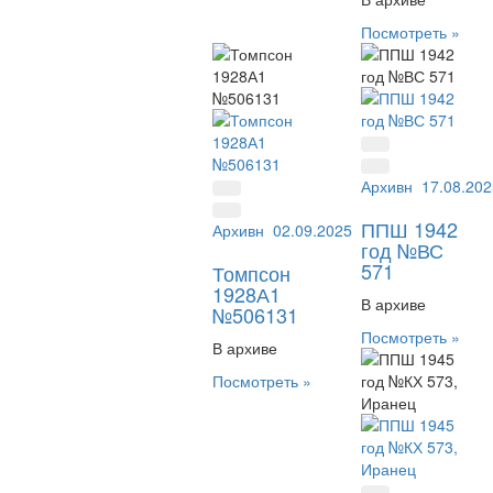
Посмотреть »
Архивный №:
17.08.202
ВС 
ППШ 1942
Архивный №:
02.09.2025
506131
год №ВС
571
Томпсон
1928А1
В архиве
№506131
Посмотреть »
В архиве
Посмотреть »