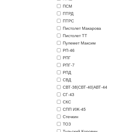
ПСМ
ПТРД
ПТРС
Пистолет Макарова
Пистолет ТТ
Пулемет Максим
РП-46
РПГ
РПГ-7
РПД
СВД
СВТ-38|СВТ-40|АВТ-44
СГ-43
СКС
СПП ИЖ-45
Стечкин
ТОЗ
Тульский Коровин