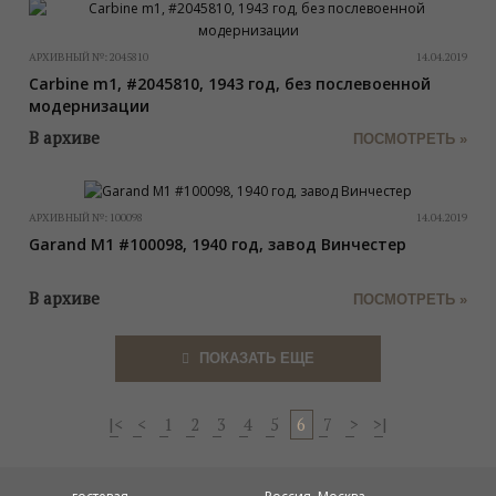
АРХИВНЫЙ №:
2045810
14.04.2019
Carbine m1, #2045810, 1943 год, без послевоенной
модернизации
В архиве
ПОСМОТРЕТЬ »
АРХИВНЫЙ №:
100098
14.04.2019
Garand M1 #100098, 1940 год, завод Винчестер
В архиве
ПОСМОТРЕТЬ »
ПОКАЗАТЬ ЕЩЕ
|<
<
1
2
3
4
5
6
7
>
>|