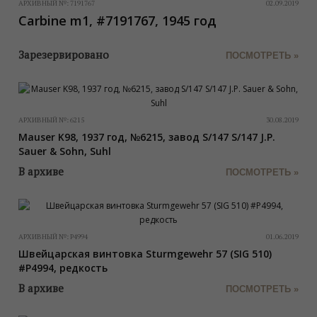
АРХИВНЫЙ №:
7191767
02.09.2019
Carbine m1, #7191767, 1945 год
Зарезервировано
ПОСМОТРЕТЬ »
АРХИВНЫЙ №:
6215
30.08.2019
Mauser K98, 1937 год, №6215, завод S/147 S/147 J.P.
Sauer & Sohn, Suhl
В архиве
ПОСМОТРЕТЬ »
АРХИВНЫЙ №:
P4994
01.06.2019
Швейцарская винтовка Sturmgewehr 57 (SIG 510)
#P4994, редкость
В архиве
ПОСМОТРЕТЬ »