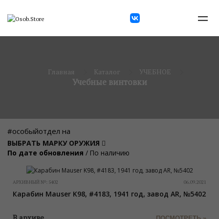
Главная
Каталог
УЧЕБНОЕ
Учебные винтовки
#особыйотдел на
ВЫБРАТЬ МАРКУ ОРУЖИЯ
По дате обновления
/
По наличию
АРХИВНЫЙ №:
5402
06.09.2021
Карабин Mauser K98, #4183, 1941 год, завод AR, №5402
В архиве
ПОСМОТРЕТЬ »