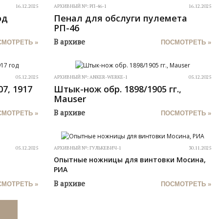
16.12.2025
АРХИВНЫЙ №:
РП-46-1
16.12.2025
од
Пенал для обслуги пулемета
РП-46
В архиве
СМОТРЕТЬ »
ПОСМОТРЕТЬ »
05.12.2025
АРХИВНЫЙ №:
ANKER-WERKE-1
05.12.2025
7, 1917
Штык-нож обр. 1898/1905 гг.,
Mauser
В архиве
СМОТРЕТЬ »
ПОСМОТРЕТЬ »
05.12.2025
АРХИВНЫЙ №:
ГУЛЬКЕВИЧ-1
30.11.2025
Опытные ножницы для винтовки Мосина,
РИА
В архиве
СМОТРЕТЬ »
ПОСМОТРЕТЬ »