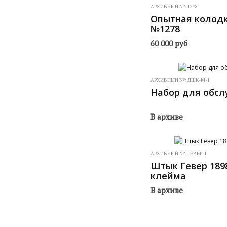
АРХИВНЫЙ №:
1278
Опытная колод
№1278
60 000
руб
АРХИВНЫЙ №:
ДШК-М-1
Набор для обс
В архиве
АРХИВНЫЙ №:
ГЕВЕР-1
Штык Гевер 189
клейма
В архиве