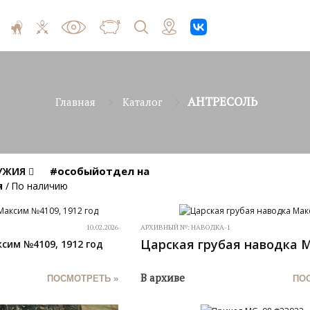
АНТРЕСОЛЬ
Главная
Каталог
#особыйотдел на
РУЖИЯ
я
/
По наличию
10.02.2026
АРХИВНЫЙ №:
НАВОДКА-1
Царская грубая наводка 
сим №4109, 1912 год
В архиве
ПОСМОТРЕТЬ »
ПО