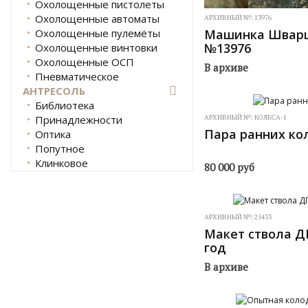
Охолощенные пистолеты
Охолощенные автоматы
АРХИВНЫЙ №:
13976
Охолощенные пулемёты
Машинка Шварц
№13976
Охолощенные винтовки
Охолощенные ОСП
В архиве
Пневматическое
АНТРЕСОЛЬ
Библиотека
Принадлежности
АРХИВНЫЙ №:
КОЛЕСА-1
Пара ранних ко
Оптика
Попутное
Клинковое
80 000
руб
АРХИВНЫЙ №:
25433
Макет ствола ДП
год
В архиве