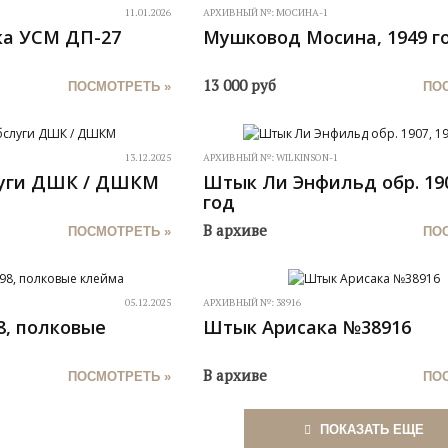
11.01.2026
АРХИВНЫЙ №:
МОСИНА-1
ка УСМ ДП-27
Мушковод Мосина, 1949 г
13 000
руб
ПОСМОТРЕТЬ »
ПО
13.12.2025
АРХИВНЫЙ №:
WILKINSON-1
луги ДШК / ДШКМ
Штык Ли Энфильд обр. 190
год
В архиве
ПОСМОТРЕТЬ »
ПО
05.12.2025
АРХИВНЫЙ №:
38916
8, полковые
Штык Арисака №38916
В архиве
ПОСМОТРЕТЬ »
ПО
ПОКАЗАТЬ ЕЩЕ