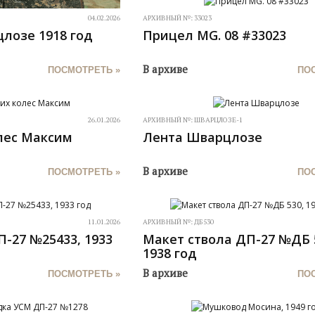
04.02.2026
АРХИВНЫЙ №:
33023
лозе 1918 год
Прицел MG. 08 #33023
В архиве
ПОСМОТРЕТЬ »
ПО
26.01.2026
АРХИВНЫЙ №:
ШВАРЦЛОЗЕ-1
лес Максим
Лента Шварцлозе
В архиве
ПОСМОТРЕТЬ »
ПО
11.01.2026
АРХИВНЫЙ №:
ДБ530
-27 №25433, 1933
Макет ствола ДП-27 №ДБ 
1938 год
В архиве
ПОСМОТРЕТЬ »
ПО